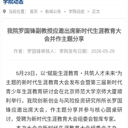
学院动态
当前位置：
首页
>
新闻公告
>
学院动态
>
正文
我院罗国锋副教授应邀出席新时代生涯教育大
会并作主题分享
作者：罗国锋
审核人：李刚
发布日期：2026-05-29
5月23日，以“赋能生涯教育・共筑人才未来”为
主题的新时代生涯教育大会发布会暨第三届新时代
青少年生涯教育研讨会在北京师范大学京师大厦顺
利举行。我院创新创业与风险投资研究所所长罗国
锋应邀出席大会，作主题分享并参与核心圆桌研
讨，受聘为新时代生涯教育大会组委会智库专家。