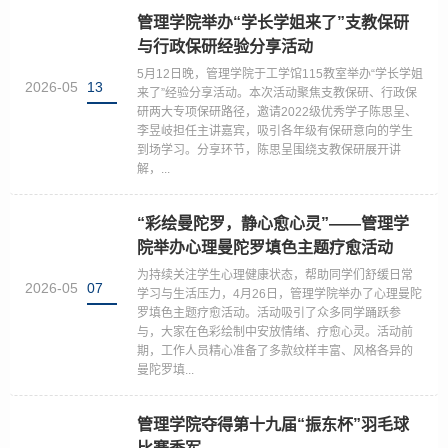
管理学院举办“学长学姐来了”支教保研
与行政保研经验分享活动
5月12日晚，管理学院于工学馆115教室举办“学长学姐
2026-05
13
来了”经验分享活动。本次活动聚焦支教保研、行政保
研两大专项保研路径，邀请2022级优秀学子陈思呈、
李昱岐担任主讲嘉宾，吸引各年级有保研意向的学生
到场学习。分享环节，陈思呈围绕支教保研展开讲
解，...
“彩绘曼陀罗，静心愈心灵”——管理学
院举办心理曼陀罗填色主题疗愈活动
为持续关注学生心理健康状态，帮助同学们舒缓日常
2026-05
07
学习与生活压力，4月26日，管理学院举办了心理曼陀
罗填色主题疗愈活动。活动吸引了众多同学踊跃参
与，大家在色彩绘制中安放情绪、疗愈心灵。活动前
期，工作人员精心准备了多款纹样丰富、风格各异的
曼陀罗填...
管理学院夺得第十九届“振东杯”羽毛球