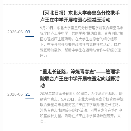
【河北日报】东北大学秦皇岛分校携手
卢王庄中学开展校园心理减压活动
5月20日，东北大学秦皇岛分校管理学院联合秦皇岛市
2026-06
03
抚宁区卢王庄中学，共同举办“悦纳自我，青春向阳”校
园心理减压主题活动。在大学生志愿者的细心组织
下，有序开展多项兼具趣味性与竞技性的活动，以游
戏互动为载体，帮助中学生在运动与合作中舒缓心理
压力...
“重走长征路，淬炼青春志”——管理学
院联合卢王庄中学开展校园定向越野活
动
2026-05
21
2026年是红军长征胜利90周年，为传承红色基因、磨
砺青年意志，5月20日，东北大学秦皇岛分校管理学院
联合秦皇岛市北戴河区卢王庄中学举办“重走长征路，
淬炼青春志”校园定向越野活动，引导青少年在协作中
积蓄成长力量。活动在卢王庄中学操场热烈展开。来
自...