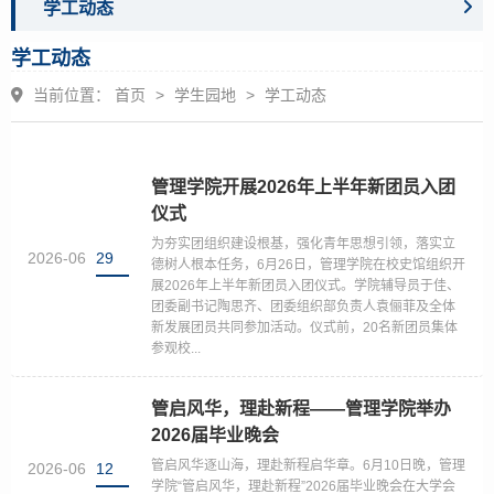
学工动态
学工动态
当前位置：
首页
>
学生园地
>
学工动态
管理学院开展2026年上半年新团员入团
仪式
为夯实团组织建设根基，强化青年思想引领，落实立
2026-06
29
德树人根本任务，6月26日，管理学院在校史馆组织开
展2026年上半年新团员入团仪式。学院辅导员于佳、
团委副书记陶思齐、团委组织部负责人袁俪菲及全体
新发展团员共同参加活动。仪式前，20名新团员集体
参观校...
管启风华，理赴新程——管理学院举办
2026届毕业晚会
管启风华逐山海，理赴新程启华章。6月10日晚，管理
2026-06
12
学院“管启风华，理赴新程”2026届毕业晚会在大学会