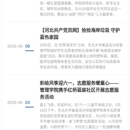
馆一楼礼堂圆满落幕。学院领导班子成员、各专业主
任、辅导员出席晚会，与2026届毕业生共同见证这一
难忘时刻。晚会以“启航”“同行”“奔赴”三大篇章串...
【河北共产党员网】拾捡海岸垃圾 守护
蓝色家园
6月6日，在“世界海洋日”之际，东北大学秦皇岛分校管
2026-06
08
理学院组织学生志愿者到附近海滩开展“海滩清洁保护
家园”活动，集中清理海浪裹挟上岸的塑料袋、废纸、
废弃包装物等各类生活垃圾，旨在以实际行动改善海
岸生态环境，用青年力量践行绿色环保理念
彩绘风筝迎六一，志愿服务暖童心——
管理学院携手红桥蓝座社区开展志愿服
务活动
2026-06
03
童心飞扬，彩绘时光。在“六一”儿童节来临之际，5月
28日下午，东北大学秦皇岛分校管理学院青年志愿者
协会组织志愿者走进红桥蓝座社区，与20位小朋友携
手开展“彩绘风筝・放飞梦想”志愿服务活动，以手绘传
温情，以陪伴贺六一，为社区儿童送上一份温暖有趣...