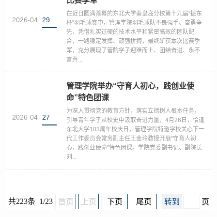
比赛季军
在近日圆满落幕的东北大学秦皇岛分校第十九届“振东
2026-04
29
杯”羽毛球赛中，管理学院羽毛球队不畏强手、奋勇争
先，凭借扎实过硬的技术水平和紧密高效的团队配
合，一路稳定发挥、顽强拼搏，最终斩获本次比赛季
军，充分展现了管院学子迎难而上、团结奋进、永不
言弃...
管理学院举办“守育人初心，践创业使
命”特色团课
为深入贯彻党的教育方针，落实立德树人根本任务，
2026-04
27
引导青年学子从校史中汲取奋进力量，4月26日，恰逢
东北大学103周年校庆日，管理学院特邀学校关心下一
代工作委员会常务副主任王金玲教授开展“守育人初
心，践创业使命”特色团课。学院党委副书记、副院长
刘...
共223条 1/23
首页
上页
下页
尾页
页