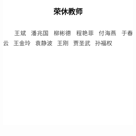
荣休教师
王斌 潘兆国 柳彬德 程艳菲 付海燕 于春
云 王金玲
袁静波
王刚
贾圣武
孙福权