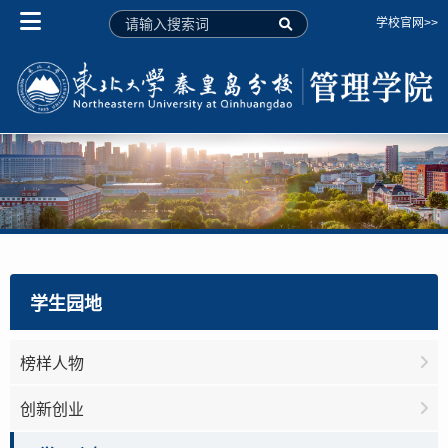
学校官网>>
学生园地
榜样人物
创新创业