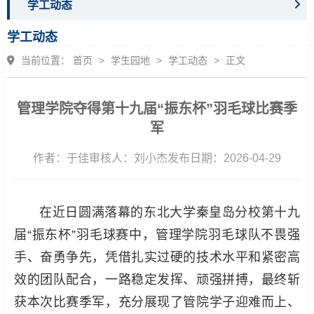
学工动态
学工动态
当前位置：
首页
>
学生园地
>
学工动态
>
正文
管理学院夺得第十九届“振东杯”羽毛球比赛季
军
作者：于佳
审核人：刘小杰
发布日期：2026-04-29
在近日圆满落幕的东北大学秦皇岛分校第十九
届“振东杯”羽毛球赛中，管理学院羽毛球队不畏强
手、奋勇争先，凭借扎实过硬的技术水平和紧密高
效的团队配合，一路稳定发挥、顽强拼搏，最终斩
获本次比赛季军，充分展现了管院学子迎难而上、