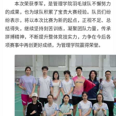
本次荣获季军，是管理学院羽毛球队不懈努力
的成果，也为球队积累了宝贵大赛经验。队员们纷
纷表示，将以本次比赛为新的起点，正视不足、总
结得失，继续坚持刻苦训练，凝聚团队力量，传承
拼搏精神，不断提升整体竞技实力，力争在今后各
项赛事中再创更好成绩，为管理学院赢得荣誉。